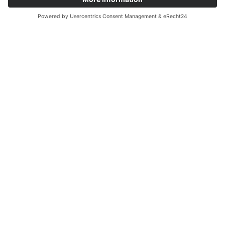
Kontakt
Telefon:
+49 (0) 6532 955 95 45
E-Mail:
info@weingarten1897.de
Adresse
Weingarten 1897
by kratz hospitality
Weingartenstr. 10
54492 Zeltingen-Rachtig
© Copyright 2025 Weingarten 1897
Jetzt Route berechnen!