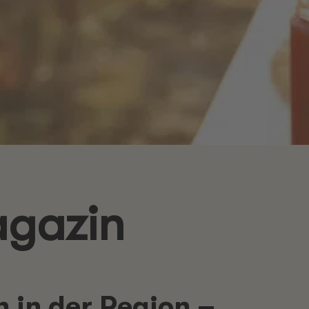
agazin
 in der Region –