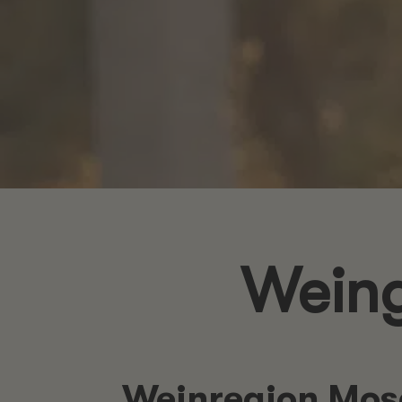
Weing
Weinregion Mose