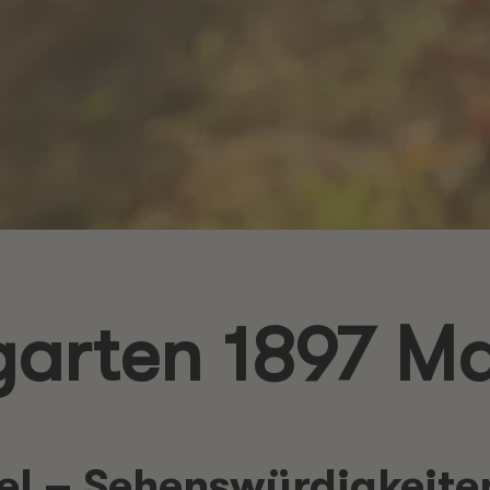
arten 1897 M
l – Sehenswürdigkeiten