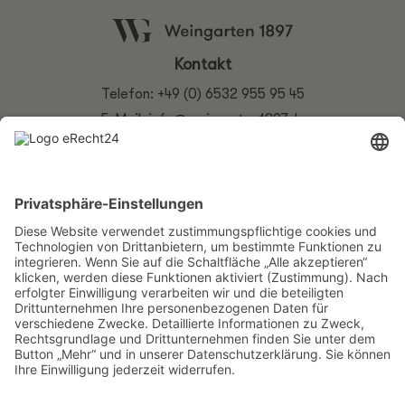
Kontakt
Telefon:
+49 (0) 6532 955 95 45
E-Mail:
info@weingarten1897.de
Adresse
Weingarten 1897
by kratz hospitality
Weingartenstr. 10
54492 Zeltingen-Rachtig
© Copyright 2025 Weingarten 1897
Jetzt Route berechnen!