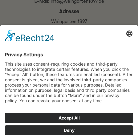
E-Mail:
info@weingarten1897.de
Adresse
Weingarten 1897
by kratz hospitality
Weingartenstr. 10
54492 Zeltingen-Rachtig
© Copyright 2025 Weingarten 1897
Jetzt Route berechnen!

Impressum
|
Datenschutz
|
Barrierefreie Webseite